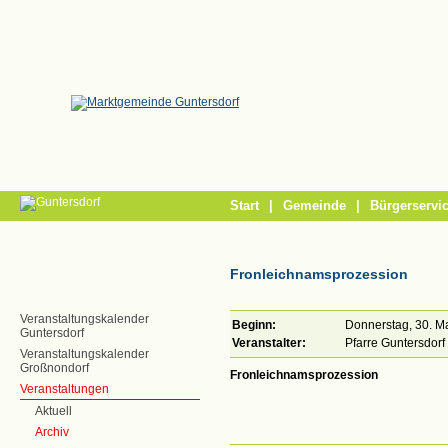
/
Start
|
Gemeinde
|
Bürgerservi
Fronleichnamsprozession
Veranstaltungskalender
Beginn:
Donnerstag, 30. M
Guntersdorf
Veranstalter:
Pfarre Guntersdorf
Veranstaltungskalender
Großnondorf
Fronleichnamsprozession
Veranstaltungen
Aktuell
Archiv