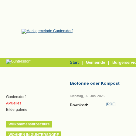
/
Start
|
Gemeinde
|
Bürgerservi
Biotonne oder Kompost
Dienstag, 02. Juni 2026
Guntersdorf
Aktuelles
[PDF]
Download:
Bildergalerie
Willkommensbroschüre
WOHNEN IN GUNTERSDORF