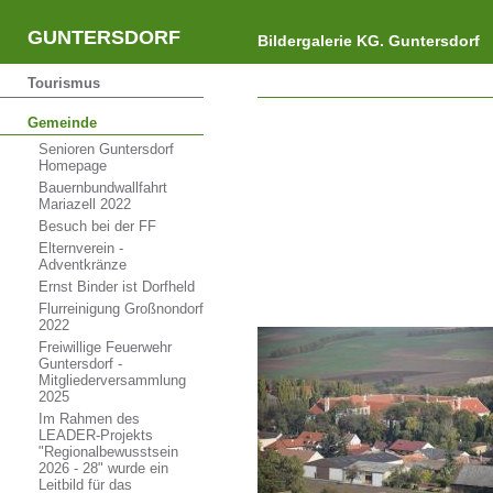
GUNTERSDORF
Bildergalerie KG. Guntersdorf
Tourismus
Gemeinde
Senioren Guntersdorf
Homepage
Bauernbundwallfahrt
Mariazell 2022
Besuch bei der FF
Elternverein -
Adventkränze
Ernst Binder ist Dorfheld
Flurreinigung Großnondorf
2022
Freiwillige Feuerwehr
Guntersdorf -
Mitgliederversammlung
2025
Im Rahmen des
LEADER-Projekts
"Regionalbewusstsein
2026 - 28" wurde ein
Leitbild für das