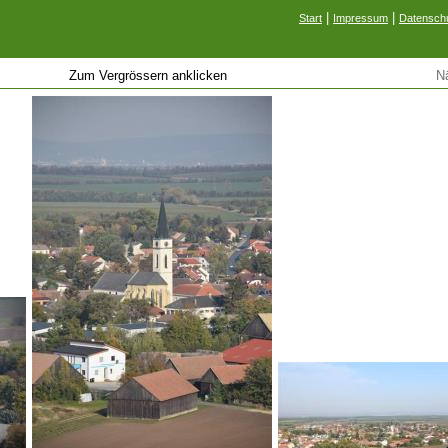
|
|
Start
Impressum
Datenschu
Zum Vergrössern anklicken
N