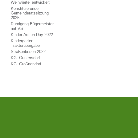
Weinviertel entwickelt
Konstituierende
Gemeinderatssitzung
2025
Rundgang Bügermeister
mit VS
Kinder-Action-Day 2022
Kindergarten
Traktorübergabe
Straßenbesen 2022
KG. Guntersdorf
KG. Großnondorf