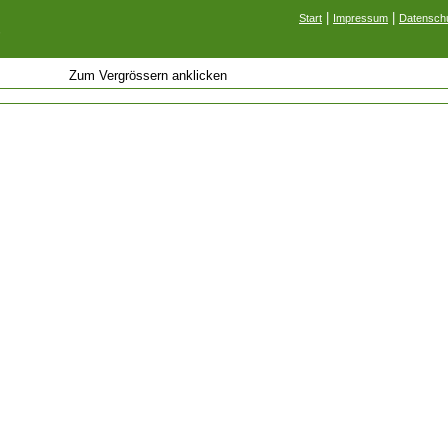
|
|
Start
Impressum
Datenschu
F
Zum Vergrössern anklicken