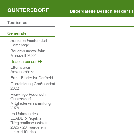
GUNTERSDORF
Bildergalerie Besuch bei der F
Tourismus
Gemeinde
Senioren Guntersdorf
Homepage
Bauernbundwallfahrt
Mariazell 2022
Besuch bei der FF
Elternverein -
Adventkränze
Ernst Binder ist Dorfheld
Flurreinigung Großnondorf
2022
Freiwillige Feuerwehr
Guntersdorf -
Mitgliederversammlung
2025
Im Rahmen des
LEADER-Projekts
"Regionalbewusstsein
2026 - 28" wurde ein
Leitbild für das