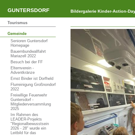
GUNTERSDORF
Bildergalerie Kinder-Action-Da
Tourismus
Gemeinde
Senioren Guntersdorf
Homepage
Bauernbundwallfahrt
Mariazell 2022
Besuch bei der FF
Elternverein -
Adventkränze
Ernst Binder ist Dorfheld
Flurreinigung Großnondorf
2022
Freiwillige Feuerwehr
Guntersdorf -
Mitgliederversammlung
2025
Im Rahmen des
LEADER-Projekts
"Regionalbewusstsein
2026 - 28" wurde ein
Leitbild für das