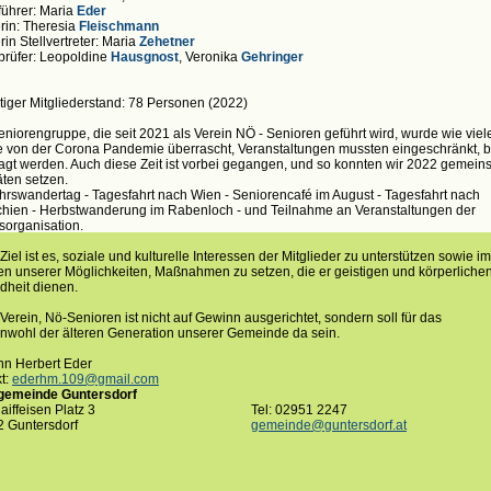
tführer: Maria
Eder
rin: Theresia
Fleischmann
rin Stellvertreter: Maria
Zehetner
rüfer: Leopoldine
Hausgnost
, Veronika
Gehringer
tiger Mitgliederstand: 78 Personen (2022)
eniorengruppe, die seit 2021 als Verein NÖ - Senioren geführt wird, wurde wie viel
 von der Corona Pandemie überrascht, Veranstaltungen mussten eingeschränkt, b
gt werden. Auch diese Zeit ist vorbei gegangen, und so konnten wir 2022 gemei
täten setzen.
hrswandertag - Tagesfahrt nach Wien - Seniorencafé im August - Tagesfahrt nach
hien - Herbstwanderung im Rabenloch - und Teilnahme an Veranstaltungen der
organisation.
Ziel ist es, soziale und kulturelle Interessen der Mitglieder zu unterstützen sowie im
 unserer Möglichkeiten, Maßnahmen zu setzen, die er geistigen und körperliche
heit dienen.
Verein, Nö-Senioren ist nicht auf Gewinn ausgerichtet, sondern soll für das
wohl der älteren Generation unserer Gemeinde da sein.
n Herbert Eder
t:
ederhm.109@gmail.com
gemeinde Guntersdorf
aiffeisen Platz 3
Tel: 02951 2247
 Guntersdorf
gemeinde@guntersdorf.at