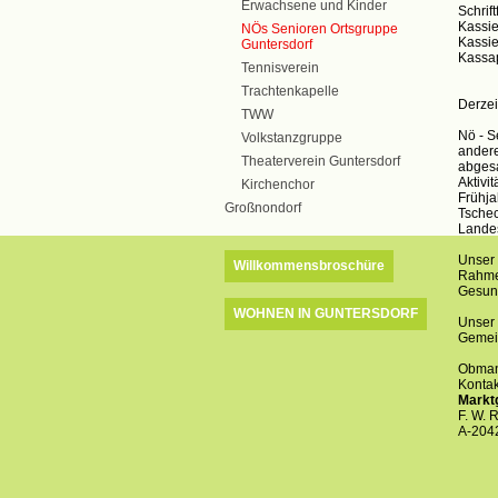
Erwachsene und Kinder
Schrif
Kassie
NÖs Senioren Ortsgruppe
Kassie
Guntersdorf
Kassap
Tennisverein
Trachtenkapelle
Derzei
TWW
Nö - S
Volkstanzgruppe
andere
Theaterverein Guntersdorf
abgesa
Aktivi
Kirchenchor
Frühja
Großnondorf
Tschec
Landes
Unser 
Willkommensbroschüre
Rahmen
Gesund
WOHNEN IN GUNTERSDORF
Unser 
Gemein
Obman
Kontak
Markt
F. W. R
A-2042