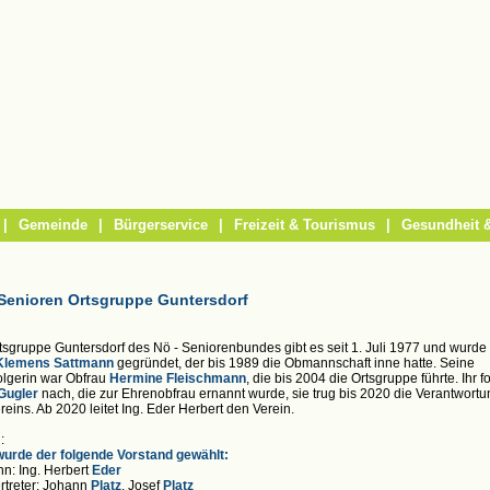
|
Gemeinde
|
Bürgerservice
|
Freizeit & Tourismus
|
Gesundheit &
Senioren Ortsgruppe Guntersdorf
tsgruppe Guntersdorf des Nö - Seniorenbundes gibt es seit 1. Juli 1977 und wurde
Klemens Sattmann
gegründet, der bis 1989 die Obmannschaft inne hatte. Seine
lgerin war Obfrau
Hermine Fleischmann
, die bis 2004 die Ortsgruppe führte. Ihr f
 Gugler
nach, die zur Ehrenobfrau ernannt wurde, sie trug bis 2020 die Verantwortu
reins. Ab 2020 leitet Ing. Eder Herbert den Verein.
:
urde der folgende Vorstand gewählt:
: Ing. Herbert
Eder
ertreter: Johann
Platz
, Josef
Platz