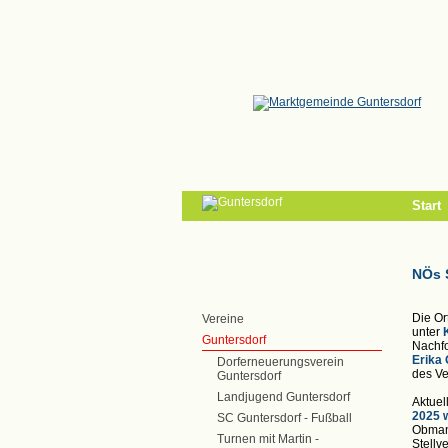
/
Start
NÖs 
Die Or
Vereine
unter
Guntersdorf
Nachfo
Erika
Dorferneuerungsverein
des Ve
Guntersdorf
Landjugend Guntersdorf
Aktuell
2025 w
SC Guntersdorf - Fußball
Obmann
Turnen mit Martin -
Stellv