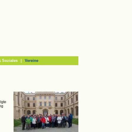
 Soziales
|
Vereine
olgte
ng