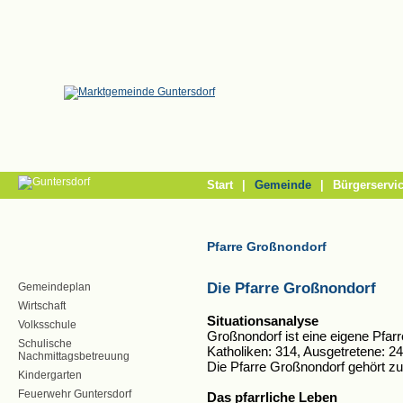
/
Start
|
Gemeinde
|
Bürgerservi
Pfarre Großnondorf
Die Pfarre Großnondorf
Gemeindeplan
Wirtschaft
Situationsanalyse
Volksschule
Großnondorf ist eine eigene Pfarre
Schulische
Katholiken: 314, Ausgetretene: 24
Nachmittagsbetreuung
Die Pfarre Großnondorf gehört z
Kindergarten
Feuerwehr Guntersdorf
Das pfarrliche Leben