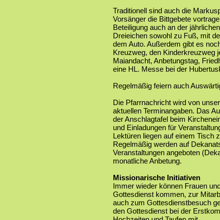
Traditionell sind auch die Markus
Vorsänger die Bittgebete vortrage
Beteiligung auch an der jährliche
Dreieichen sowohl zu Fuß, mit de
dem Auto. Außerdem gibt es noch 
Kreuzweg, den Kinderkreuzweg jed
Maiandacht, Anbetungstag, Friedho
eine HL. Messe bei der Hubertusk
Regelmäßig feiern auch Auswärti
Die Pfarrnachricht wird von unser
aktuellen Terminangaben. Das Aus
der Anschlagtafel beim Kirchenei
und Einladungen für Veranstaltun
Lektüren liegen auf einem Tisch 
Regelmäßig werden auf Dekanat
Veranstaltungen angeboten (De
monatliche Anbetung.
Missionarische Initiativen
Immer wieder können Frauen und
Gottesdienst kommen, zur Mitar
auch zum Gottesdienstbesuch geb
den Gottesdienst bei der Erstkom
Hochzeiten und Taufen mit.