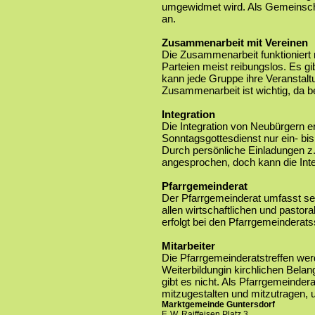
umgewidmet wird. Als Gemeinsch
an.
Zusammenarbeit mit Vereinen
Die Zusammenarbeit funktioniert 
Parteien meist reibungslos. Es g
kann jede Gruppe ihre Veranstal
Zusammenarbeit ist wichtig, da be
Integration
Die Integration von Neubürgern er
Sonntagsgottesdienst nur ein- bi
Durch persönliche Einladungen z.B
angesprochen, doch kann die Inte
Pfarrgemeinderat
Der Pfarrgemeinderat umfasst sec
allen wirtschaftlichen und pastor
erfolgt bei den Pfarrgemeinderats
Mitarbeiter
Die Pfarrgemeinderatstreffen we
Weiterbildungin kirchlichen Bela
gibt es nicht. Als Pfarrgemeindera
mitzugestalten und mitzutragen, 
Marktgemeinde Guntersdorf
F. W. Raiffeisen Platz 3