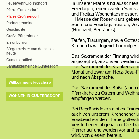
In unserer Pfarre sind ausschließ
Feuerwehr Großnondorf
Feiertagen, jeden zweiten Sams
Pfarre Guntersdorf
und Freitag Wochentagsmessen. 
Pfarre Großnondorf
Hl Messe der Rosenkranz gebetet.
Partnergemeinde
Sonn- und Feiertagsmessen, Vo
(Hochzeit, Begräbnis).
Geschichte
Große BürgerInnen
Taufen, Trauungen, sowie Gotte
Ehrenbürger
Kirchen bzw. Jugendchor mitgesta
Bürgermeister von damals bis
heute
Das Sakrament der Firmung wird 
Guntersdorflied
angesagt ist, ansonsten werden
Das Sakrament der Krankensalb
Sanitätsgemeinde Guntersdorf
Monat und zwar am Herz-Jesu-Fr
und nach Absprache.
Willkommensbroschüre
Das Sakrament der Buße (auch ei
Pfarrkirche zu Ostern und Weih
WOHNEN IN GUNTERSDORF
empfangen werden.
Bei Begräbnisfeiern gibt es Trau
auch von unserem Kirchenchor un
Vorabend vor dem Trauergottesdie
Verstorbenen abgehalten. Die Tra
Pfarrer auf und werden vor und
wird, von diesem betreut.