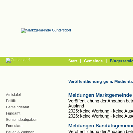
/
Start
|
Gemeinde
|
Bürgerservi
Veröffentlichung gem. Medient
Meldungen Marktgemeinde 
Amtstafel
Veröffentlichung der Angaben be
Politik
Ausland
Gemeindeamt
2025: keine Werbung - keine Au
Fundamt
2026: keine Werbung - keine Au
Gemeindeabgaben
Meldungen Sanitätsgemein
Formulare
Veröffentlichung der Angaben be
Bauen & Wohnen